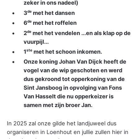
zeker in ons nadeel)
de
3
met het dansen
de
6
met het roffelen
de
2
met het vendelen ...en als klap op de
vuurpijl...
ste
1
met het schoon inkomen.
Onze koning Johan Van Dijck heeft de
vogel van de wip geschoten en werd
dus gekroond tot opperkoning van de
Sint Jansboog in opvolging van Fons
Van Hasselt die nu opperkeizer is
samen met zijn broer Jan.
In 2025 zal onze gilde het landjuweel dus
organiseren in Loenhout en jullie zullen hier in