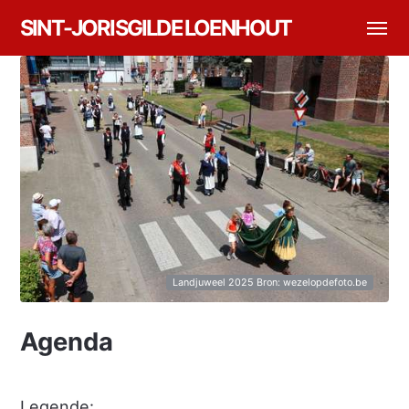
SINT-JORISGILDE LOENHOUT
Landjuweel 2025 Bron: wezelopdefoto.be
Agenda
Legende: