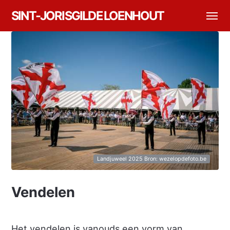
SINT-JORISGILDE LOENHOUT
Landjuweel 2025 Bron: wezelopdefoto.be
Vendelen
Het vendelen is vanouds een vorm van