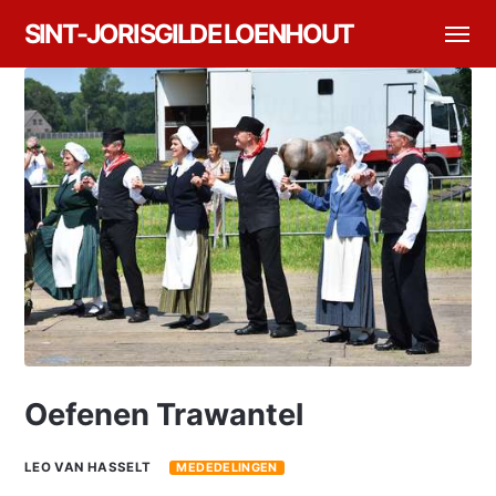
SINT-JORISGILDE LOENHOUT
Oefenen Trawantel
LEO VAN HASSELT
MEDEDELINGEN